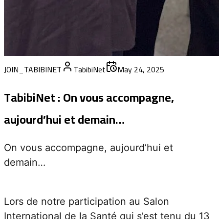
JOIN_TABI
TabibiN
aujourd
On vous 
demain
Lors de 
Internat