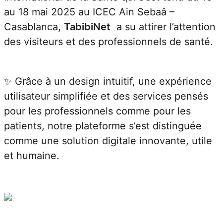
au 18 ma
Casabla
des visi
✨ Grâce 
utilisat
pour les
patients
comme un
et huma