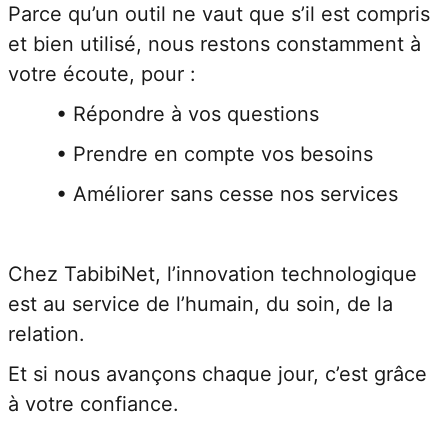
Parce qu
et bien 
votre éc
	• 
	• 
	• 
Chez Tab
est au s
relation.
Et si no
à votre 